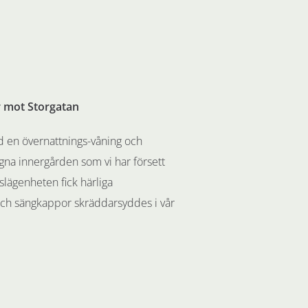
r mot Storgatan
ed en övernattnings-våning och
gna innergården som vi har försett
lägenheten fick härliga
och sängkappor skräddarsyddes i vår