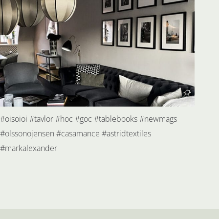
#oisoioi #tavlor #hoc #goc #tablebooks #newmags
#olssonojensen #casamance #astridtextiles
#markalexander