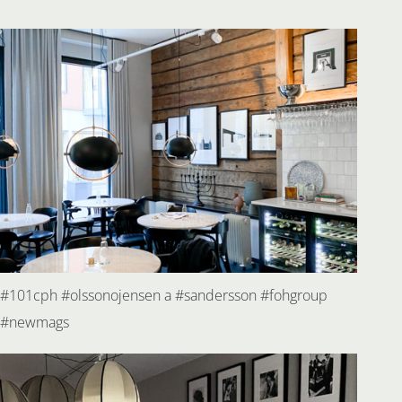
#101cph #olssonojensen a #sandersson #fohgroup
#newmags