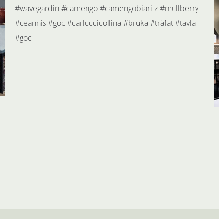
#wavegardin #camengo #camengobiaritz #mullberry
#ceannis #goc #carluccicollina #bruka #träfat #tavla
#goc